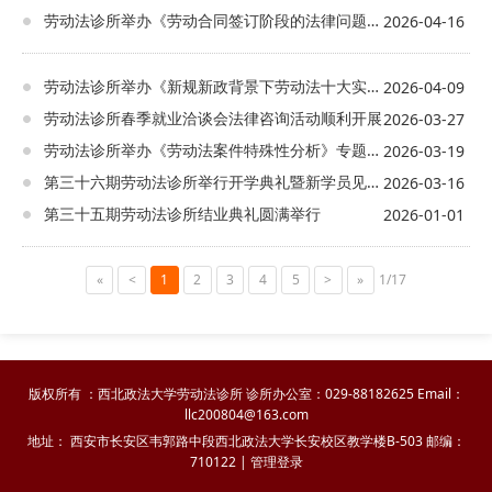
仲裁员（法官）“三位一体”的教学模式，致
劳动法诊所举办《劳动合同签订阶段的法律问题》实务课堂
2026-04-16
力于培养具有思辨能力和实务能力的新型复
合型人才，为在校学生深入学习贯彻习近平
法治思想以及收获法律实务经验提供了宝贵
劳动法诊所举办《新规新政背景下劳动法十大实务问题应用探究》专题讲座
2026-04-09
的平台；最后，他表达了诊所与实务导师们
进一步携手共进、深入合作的期待，并预祝
劳动法诊所春季就业洽谈会法律咨询活动顺利开展
2026-03-27
本次活动取得圆满成功。 本次劳动模拟仲
劳动法诊所举办《劳动法案件特殊性分析》专题讲座
2026-03-19
裁活动内容根据碑林区劳动人事争议仲裁院
第三十六期劳动法诊所举行开学典礼暨新学员见面会
提供的真实案件改编，通过还原申请人王富
2026-03-16
强于1981年11月入职西安市国强煤电销售
第三十五期劳动法诊所结业典礼圆满举行
2026-01-01
中心工作，1983年11月20日受伤，经鉴定
结论为因工负伤，伤残等级为10级。2001
年1月，被申请人改制为西安市钢斯特资产
«
<
1
2
3
4
5
>
»
1/17
有限公司，安排申请人待岗，待岗期间社会
保险费均由被申请人缴纳。2005年被申请
人开始为申请人发放少量生活补助费。
2020年被申请人被广东汕头市汤臣九品房
地产开发有限公司收购。此后，其向申请人
版权所有 ：西北政法大学劳动法诊所 诊所办公室：029-88182625 Email：
发放了至其法定退休年龄的社会保险费和生
llc200804@163.com
活费。2021年1月18日，被申请人与申请
地址： 西安市长安区韦郭路中段西北政法大学长安校区教学楼B-503 邮编：
人协商解除劳动合同，并出具解除劳动合同
710122 |
管理登录
协议书。王富强认为协议书条款内容不合
理，拒绝签字，申请至碑林区劳动人事争议