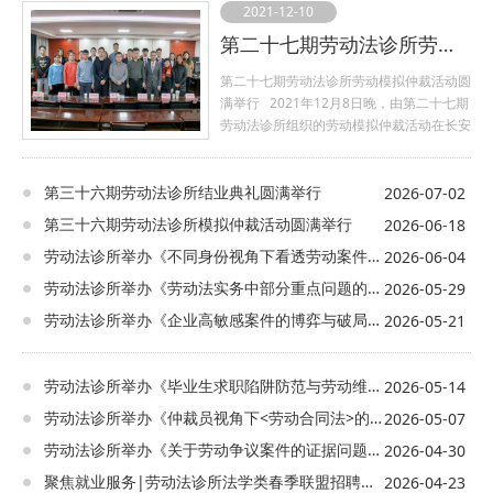
2021-12-10
第二十七期劳动法诊所劳动模拟仲裁活动圆满举行
第二十七期劳动法诊所劳动模拟仲裁活动圆
满举行 2021年12月8日晚，由第二十七期
劳动法诊所组织的劳动模拟仲裁活动在长安
校区天平楼B座509举行。 本次活动我
们有幸邀请到西北政法大学经济法学院副院
第三十六期劳动法诊所结业典礼圆满举行
长薛亮、碑林区劳动人事争议仲裁院院长张
2026-07-02
猛、长安区劳动人事争议仲裁院副院长张超
第三十六期劳动法诊所模拟仲裁活动圆满举行
2026-06-18
飞、高新区劳动人事争议仲裁庭庭长助理郭
劳动法诊所举办《不同身份视角下看透劳动案件庭审行为背后逻辑》实务课堂
2026-06-04
明明、高新区劳动人事争议仲裁院仲裁员王
树、碑林区劳动人事争议仲裁院仲裁员高宇
劳动法诊所举办《劳动法实务中部分重点问题的理解与适用》实务讲座
2026-05-29
洋、陕西丰瑞律师事务所资深合伙人任建
劳动法诊所举办《企业高敏感案件的博弈与破局》实务课堂
2026-05-21
岗、西北政法大学经济法学院劳动与社会保
障法教研室高瑾老师、陈静媛老师以及张妤
婕老师。 活动的开始，由经济法学院
劳动法诊所举办《毕业生求职陷阱防范与劳动维权指引》实务讲座
2026-05-14
副院长薛亮代表学院开场致辞。首先，他对
诊所老师们为劳动法律实践教学付出的辛勤
劳动法诊所举办《仲裁员视角下<劳动合同法>的适用》实务讲座
2026-05-07
劳动表示感谢；其次，他指出法律的生命在
劳动法诊所举办《关于劳动争议案件的证据问题》实务讲座
2026-04-30
于实践，劳动法诊所作为经济法学院法律实
践教学模式的先行者，采用律师、老师以及
聚焦就业服务|劳动法诊所法学类春季联盟招聘会法律咨询活动顺利举行
2026-04-23