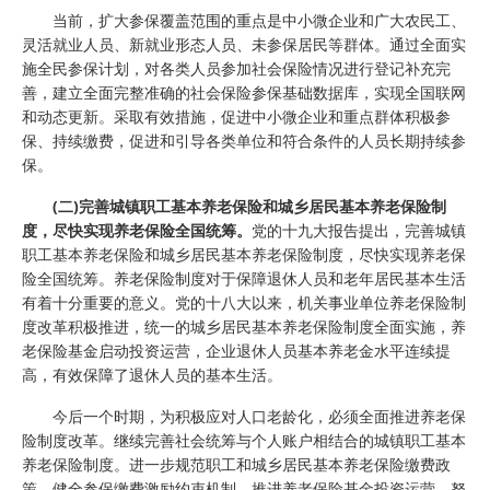
当前，扩大参保覆盖范围的重点是中小微企业和广大农民工、
灵活就业人员、新就业形态人员、未参保居民等群体。通过全面实
施全民参保计划，对各类人员参加社会保险情况进行登记补充完
善，建立全面完整准确的社会保险参保基础数据库，实现全国联网
和动态更新。采取有效措施，促进中小微企业和重点群体积极参
保、持续缴费，促进和引导各类单位和符合条件的人员长期持续参
保。
(二)完善城镇职工基本养老保险和城乡居民基本养老保险制
度，尽快实现养老保险全国统筹。
党的十九大报告提出，完善城镇
职工基本养老保险和城乡居民基本养老保险制度，尽快实现养老保
险全国统筹。养老保险制度对于保障退休人员和老年居民基本生活
有着十分重要的意义。党的十八大以来，机关事业单位养老保险制
度改革积极推进，统一的城乡居民基本养老保险制度全面实施，养
老保险基金启动投资运营，企业退休人员基本养老金水平连续提
高，有效保障了退休人员的基本生活。
今后一个时期，为积极应对人口老龄化，必须全面推进养老保
险制度改革。继续完善社会统筹与个人账户相结合的城镇职工基本
养老保险制度。进一步规范职工和城乡居民基本养老保险缴费政
策，健全参保缴费激励约束机制。推进养老保险基金投资运营，努