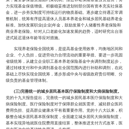
力实现基金保值增值。积极稳妥推进划转部分国有资本充实社保基
金，进一步夯实制度可持续运行的物质基础。逐步建立待遇正常调
整机制，统筹有序提高退休人员基本养老金和城乡居民基础养老金
标准。加快发展职业(企业)年金，鼓励发展个人储蓄性养老保险和
商业养老保险。针对人口老龄化加速发展的趋势，适时研究出台渐
进式延迟退休年龄等应对措施。
实现养老保险全国统筹，是提高基金使用效率，均衡地区间和
企业、个人负担，促进劳动力合理流动的重要举措。要进一步巩固
省级统筹，从建立企业职工基本养老保险基金中央调剂制度起步，
通过转移支付和中央调剂基金在全国范围内进行补助和调剂，在此
基础上尽快实现全国统筹，逐步形成中央与省级政府责任明晰、分
级负责的基金管理体制。
(三)完善统一的城乡居民基本医疗保险制度和大病保险制度。
党的十九大报告提出，完善统一的城乡居民基本医疗保险制度和大
病保险制度。医疗保险制度对于保障群众就医需求、减轻群众医药
费用负担、提高群众健康水平有着重要作用。党的十八大以来，积
极整合城乡居民基本医保制度，全面建立城乡居民大病保险制度，
基本实现异地就医住院费用直接结算，整体推进支付方式改革，医