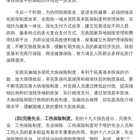
保在医改中的基础性作用进一步发挥。
今后一个时期，为协同助推医改，促进全民健康，必须持续深
化医保制度改革。全面统一城乡居民基本医保制度和管理体制，实
现经办服务一体化。深化支付方式改革，建立完善适应不同人群、
疾病、服务特点的多元复合支付方式。完善国家异地就医管理和费
用结算平台，为群众提供高效便利服务。探索建立长期护理保险制
度，不断完善政策体系，缓解长期失能人员的家庭经济负担。鼓励
发展补充医疗保险、商业健康保险，努力满足人民群众多样化医疗
保障需求。
全面实施城乡居民大病保险制度，有利于拓展基本医保的功
能，放大保障效应，夯实医保托底保障和精准扶贫的制度基础。要
不断巩固完善大病保险制度，对贫困人员通过降低起付线、提高报
销比例和封顶线等倾斜政策，实行精准支付。通过加强基本医保、
大病保险和医疗救助的有效衔接，实施综合保障，切实提高医疗保
障水平，缓解困难人群的重特大疾病风险。
(四)完善失业、工伤保险制度。
党的十九大报告提出，完善失
业、工伤保险制度。失业保险、工伤保险制度对于维护失业人员和
工伤人员的基本权益有着非常重要的作用。党的十八大以来，失业
保险预防失业、促进就业的作用明显增强，预防、补偿、康复“三