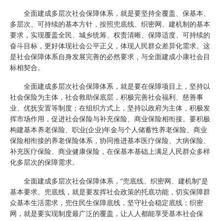
全面建成多层次社会保障体系，就是要坚持全覆盖、保基本、
多层次、可持续的基本方针，按照兜底线、织密网、建机制的基本
要求，实现覆盖全民、城乡统筹、权责清晰、保障适度、可持续的
奋斗目标，更好体现社会公平正义，体现人民群众差异化需求。这
是社会保障体系自身发展完善的必然要求，与全面建成小康社会目
标相契合。
全面建成多层次社会保障体系，就是要在保障项目上，坚持以
社会保险为主体，社会救助保底层，积极完善社会福利、慈善事
业、优抚安置等制度；在组织方式上，坚持以政府为主体，积极发
挥市场作用，促进社会保险与补充保险、商业保险相衔接。要积极
构建基本养老保险、职业(企业)年金与个人储蓄性养老保险、商业
保险相衔接的养老保险体系，协同推进基本医疗保险、大病保险、
补充医疗保险、商业健康保险，在保基本基础上满足人民群众多样
化多层次的保障需求。
全面建成多层次社会保障体系，“兜底线、织密网、建机制”是
基本要求。兜底线，就是要发挥社会政策的托底功能，切实保障群
众基本生活需求，兜住民生保障底线，坚守社会稳定底线；织密
网，就是要实现制度最广泛的覆盖，让人人都能享受基本社会保