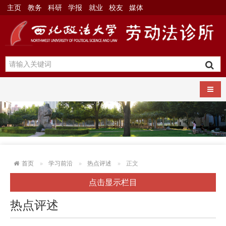
主页
教务
科研
学报
就业
校友
媒体
导航
首页
学习前沿
热点评述
正文
点击显示栏目
热点评述