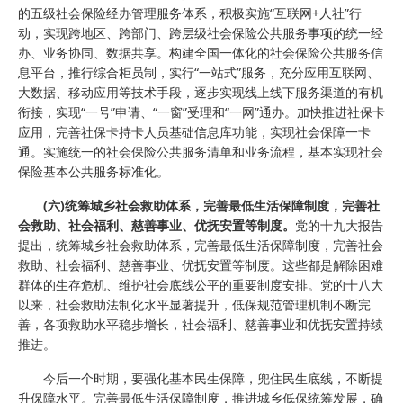
的五级社会保险经办管理服务体系，积极实施“互联网+人社”行
动，实现跨地区、跨部门、跨层级社会保险公共服务事项的统一经
办、业务协同、数据共享。构建全国一体化的社会保险公共服务信
息平台，推行综合柜员制，实行“一站式”服务，充分应用互联网、
大数据、移动应用等技术手段，逐步实现线上线下服务渠道的有机
衔接，实现“一号”申请、“一窗”受理和“一网”通办。加快推进社保卡
应用，完善社保卡持卡人员基础信息库功能，实现社会保障一卡
通。实施统一的社会保险公共服务清单和业务流程，基本实现社会
保险基本公共服务标准化。
(六)统筹城乡社会救助体系，完善最低生活保障制度，完善社
会救助、社会福利、慈善事业、优抚安置等制度。
党的十九大报告
提出，统筹城乡社会救助体系，完善最低生活保障制度，完善社会
救助、社会福利、慈善事业、优抚安置等制度。这些都是解除困难
群体的生存危机、维护社会底线公平的重要制度安排。党的十八大
以来，社会救助法制化水平显著提升，低保规范管理机制不断完
善，各项救助水平稳步增长，社会福利、慈善事业和优抚安置持续
推进。
今后一个时期，要强化基本民生保障，兜住民生底线，不断提
升保障水平。完善最低生活保障制度，推进城乡低保统筹发展，确